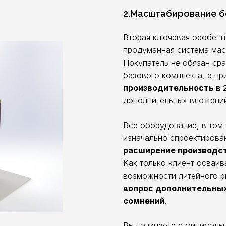
2.Масштабирование б
Вторая ключевая особенн
продуманная система мас
Покупатель не обязан сра
базового комплекта, а п
производительность в 2
дополнительных вложени
Все оборудование, в том
изначально спроектирова
расширение производс
Как только клиент осваи
возможности литейного ры
вопрос дополнительных
сомнений
.
Вы начинаете с минимальн