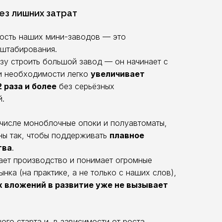
ез лишних затрат
ость наших мини-заводов — это
штабирования.
зу строить большой завод — он начинает с
ри необходимости легко
увеличивает
 раза и более
без серьёзных
й.
 числе моноблочные опоки и полуавтоматы,
ны так, чтобы поддерживать
плавное
тва
.
вает производство и понимает огромные
нка (на практике, а не только с наших слов),
 вложений в развитие уже не вызывает
ого старта и, в зависимости от роста