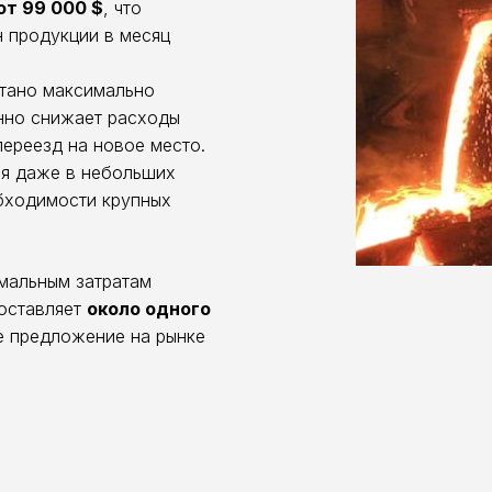
от 99 000 $
, что
н продукции в месяц
тано максимально
нно снижает расходы
переезд на новое место.
я даже в небольших
бходимости крупных
мальным затратам
составляет
около одного
е предложение на рынке