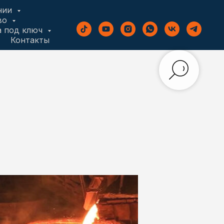
нии
во
а под ключ
Контакты