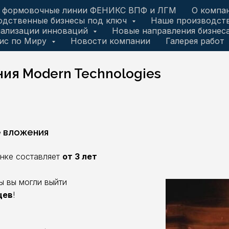
 формовочные линии ФЕНИКС ВПФ и ЛГМ
О компа
одственные бизнесы под ключ
Наше производст
иализации инноваций
Новые направления бизнес
ис по Миру
Новости компании
Галерея работ
ия Modern Technologies
е вложения
ынке составляет
от 3 лет
ы вы могли выйти
цев
!