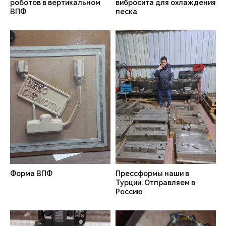
роботов в вертикальном
вибросита для охлаждения
ВПФ
песка
Форма ВПФ
Прессформы наши в
Турции. Отправляем в
Россию