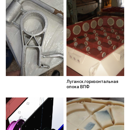
Луганск.горизонтальная
опока ВПФ