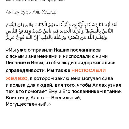
Аят 25 суры Аль-Хадид:
لَقَدْ أَرْسَلْنَا رُسُلَنَا بِالْبَيِّنَاتِ وَأَنْزَلْنَا مَعَهُمُ الْكِتَابَ وَالْمِيزَانَ لِيَقُومَ
النَّاسُ بِالْقِسْطِ ۖ وَأَنْزَلْنَا الْحَدِيدَ فِيهِ بَأْسٌ شَدِيدٌ وَمَنَافِعُ لِلنَّاسِ
وَلِيَعْلَمَ اللَّهُ مَنْ يَنْصُرُهُ وَرُسُلَهُ بِالْغَيْبِ ۚ إِنَّ اللَّهَ قَوِيٌّ عَزِيزٌ
«Мы уже отправили Наших посланников
с ясными знамениями и ниспослали с ними
Писание и Весы, чтобы люди придерживались
ниспослали
справедливости. Мы также
железо
, в котором заключена могучая сила
и польза для людей, для того, чтобы Аллах узнал
тех, кто помогает Ему и Его посланникам втайне.
Воистину, Аллах — Всесильный,
Могущественный.»